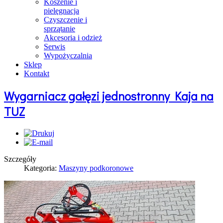
Koszenie i
pielęgnacja
Czyszczenie i
sprzątanie
Akcesoria i odzież
Serwis
Wypożyczalnia
Sklep
Kontakt
Wygarniacz gałęzi jednostronny Kaja na
TUZ
Szczegóły
Kategoria:
Maszyny podkoronowe