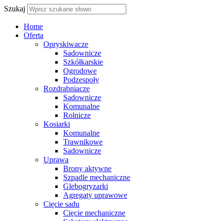
Szukaj
Home
Oferta
Opryskiwacze
Sadownicze
Szkółkarskie
Ogrodowe
Podzespoły
Rozdrabniacze
Sadownicze
Komunalne
Rolnicze
Kosiarki
Komunalne
Trawnikowe
Sadownicze
Uprawa
Brony aktywne
Szpadle mechaniczne
Glebogryzarki
Agregaty uprawowe
Cięcie sadu
Cięcie mechaniczne