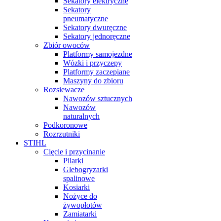
Sekatory elektryczne
Sekatory
pneumatyczne
Sekatory dwuręczne
Sekatory jednoręczne
Zbiór owoców
Platformy samojezdne
Wózki i przyczepy
Platformy zaczepiane
Maszyny do zbioru
Rozsiewacze
Nawozów sztucznych
Nawozów
naturalnych
Podkoronowe
Rozrzutniki
STIHL
Cięcie i przycinanie
Pilarki
Glebogryzarki
spalinowe
Kosiarki
Nożyce do
żywopłotów
Zamiatarki