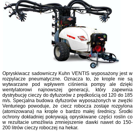
Opryskiwacz sadowniczy Kuhn VENTIS wyposażony jest w
rozpylacze pneumatyczne. Oznacza to, że krople nie są
wytwarzane pod wpływem ciśnienia pompy ale dzięki
wentylatorowi najnowszej generacji, który zapewnia
dystrybucję cieczy do dyfuzorów z prędkością od 120 do 185
m/s. Specjalna budowa dyfuzorów wyposażonych w zwężki
Venturiego powoduje, że ciecz robocza zostaje rozpylona
(atomizowana) na krople o bardzo małej średnicy. Środki
ochrony dokładniej pokrywają opryskiwane części roslin co
w rezultacie umożliwia zmniejszenie dawki nawet do 150-
200 litrów cieczy roboczej na hekar.