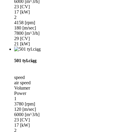
6000 [m^3/h]
23 [CV]
17 [kW]
2
4158 [rpm]
180 [m/sec]
7800 [m^3/h]
29 [CV]
21 [kW]
501 tyl.ciąg
speed
air speed
Volumer
Power
1
3780 [rpm]
120 [m/sec]
6000 [m^3/h]
23 [CV]
17 [kW]
2