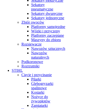
Sekatory elektryczne
Sekatory
pneumatyczne
Sekatory dwuręczne
Sekatory jednoręczne
Zbiór owoców
Platformy samojezdne
Wózki i przyczepy
Platformy zaczepiane
Maszyny do zbioru
Rozsiewacze
Nawozów sztucznych
Nawozów
naturalnych
Podkoronowe
Rozrzutniki
STIHL
Cięcie i przycinanie
Pilarki
Glebogryzarki
spalinowe
Kosiarki
Nożyce do
żywopłotów
Zamiatarki