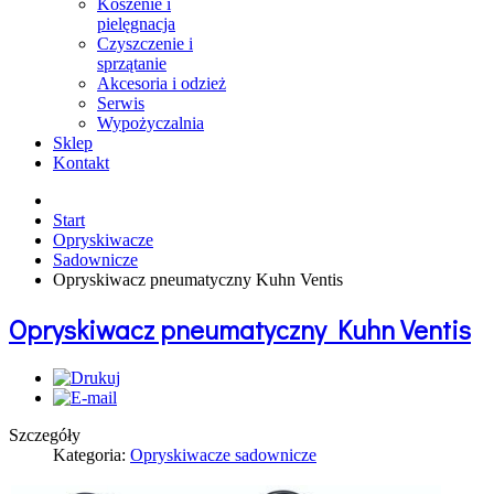
Koszenie i
pielęgnacja
Czyszczenie i
sprzątanie
Akcesoria i odzież
Serwis
Wypożyczalnia
Sklep
Kontakt
Start
Opryskiwacze
Sadownicze
Opryskiwacz pneumatyczny Kuhn Ventis
Opryskiwacz pneumatyczny Kuhn Ventis
Szczegóły
Kategoria:
Opryskiwacze sadownicze