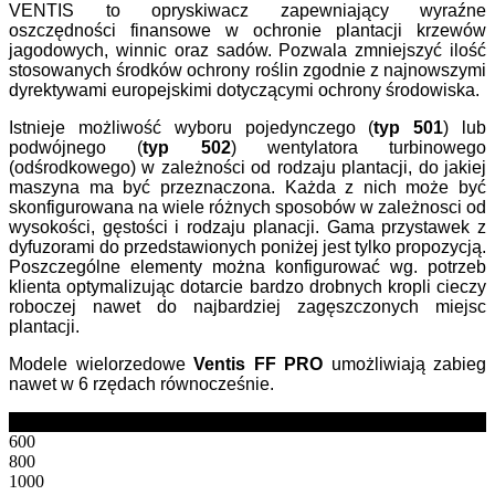
VENTIS to opryskiwacz zapewniający wyraźne
oszczędności finansowe w ochronie plantacji krzewów
jagodowych, winnic oraz sadów. Pozwala zmniejszyć ilość
stosowanych środków ochrony roślin zgodnie z najnowszymi
dyrektywami europejskimi dotyczącymi ochrony środowiska.
Istnieje możliwość wyboru pojedynczego (
typ 501
) lub
podwójnego (
typ 502
) wentylatora turbinowego
(odśrodkowego) w zależności od rodzaju plantacji, do jakiej
maszyna ma być przeznaczona. Każda z nich może być
skonfigurowana na wiele różnych sposobów w zależnosci od
wysokości, gęstości i rodzaju planacji. Gama przystawek z
dyfuzorami do przedstawionych poniżej jest tylko propozycją.
Poszczególne elementy można konfigurować wg. potrzeb
klienta optymalizując dotarcie bardzo drobnych kropli cieczy
roboczej nawet do najbardziej zagęszczonych miejsc
plantacji.
Modele wielorzedowe
Ventis FF PRO
umożliwiają zabieg
nawet w 6 rzędach równocześnie.
Pojemność
600
800
1000