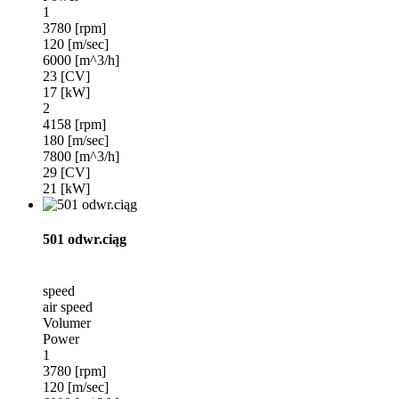
1
3780 [rpm]
120 [m/sec]
6000 [m^3/h]
23 [CV]
17 [kW]
2
4158 [rpm]
180 [m/sec]
7800 [m^3/h]
29 [CV]
21 [kW]
501 odwr.ciąg
speed
air speed
Volumer
Power
1
3780 [rpm]
120 [m/sec]