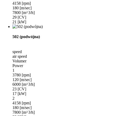
4158 [rpm]
180 [m/sec]
7800 [m^3/h]
29 [CV]
21 [kW]
502 (podwójna)
speed
air speed
Volumer
Power
1
3780 [rpm]
120 [m/sec]
6000 [m^3/h]
23 [CV]
17 [kW]
2
4158 [rpm]
180 [m/sec]
7800 [m^3/h]