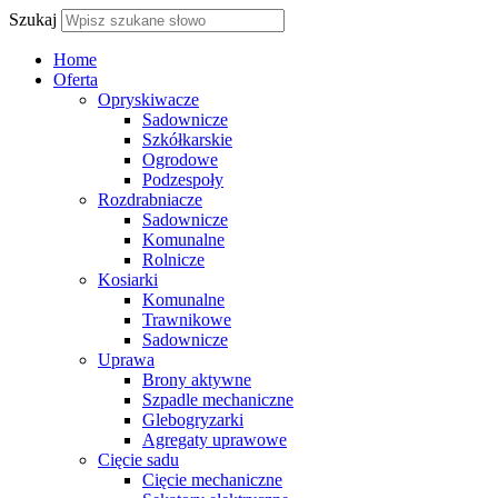
Szukaj
Home
Oferta
Opryskiwacze
Sadownicze
Szkółkarskie
Ogrodowe
Podzespoły
Rozdrabniacze
Sadownicze
Komunalne
Rolnicze
Kosiarki
Komunalne
Trawnikowe
Sadownicze
Uprawa
Brony aktywne
Szpadle mechaniczne
Glebogryzarki
Agregaty uprawowe
Cięcie sadu
Cięcie mechaniczne